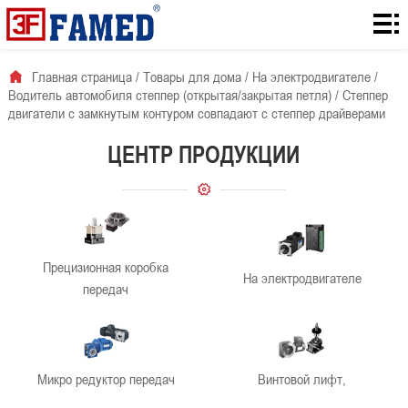
Главная
страница
Товары
Главная страница
/
Товары для дома
/
На электродвигателе
/
Водитель автомобиля степпер (открытая/закрытая петля)
/
Степпер
для
Количество
двигатели с замкнутым контуром совпадают с степпер драйверами
дома
загрузок с
Для
ЦЕНТР ПРОДУКЦИИ
сайта
решения
О
проблемы
нас
Новости
Прецизионная коробка
компании
контакты
На электродвигателе
передач
Микро редуктор передач
Винтовой лифт,