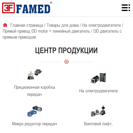
Главная
страница
Товары
Главная страница
/
Товары для дома
/
На электродвигателе
/
Прямой привод DD motor + линейный двигатель
/
DD двигатель с
для
Количество
прямым приводом
дома
загрузок с
Для
ЦЕНТР ПРОДУКЦИИ
сайта
решения
О
проблемы
нас
Новости
Прецизионная коробка
компании
контакты
На электродвигателе
передач
Микро редуктор передач
Винтовой лифт,