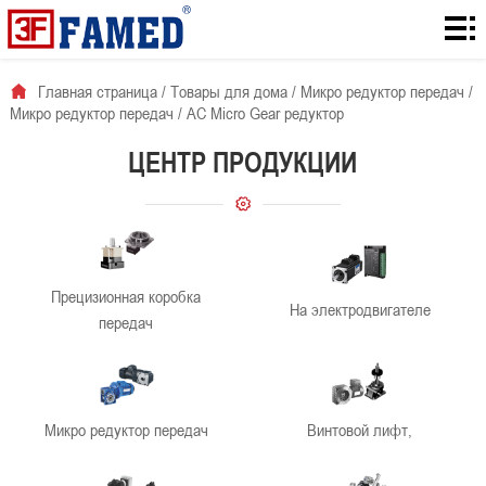
Главная
страница
Товары
Главная страница
/
Товары для дома
/
Микро редуктор передач
/
Микро редуктор передач
/
AC Micro Gear редуктор
для
Количество
ЦЕНТР ПРОДУКЦИИ
дома
загрузок с
Для
сайта
решения
О
проблемы
нас
Новости
Прецизионная коробка
На электродвигателе
компании
контакты
передач
Микро редуктор передач
Винтовой лифт,