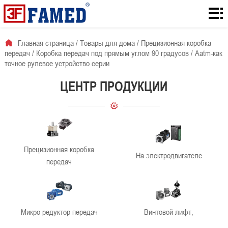
Главная
страница
Товары
Главная страница
/
Товары для дома
/
Прецизионная коробка
передач
/
Коробка передач под прямым углом 90 градусов
/
Aatm-как
для
Количество
точное рулевое устройство серии
дома
загрузок с
Для
ЦЕНТР ПРОДУКЦИИ
сайта
решения
О
проблемы
нас
Новости
Прецизионная коробка
компании
контакты
На электродвигателе
передач
Микро редуктор передач
Винтовой лифт,