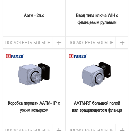
Аатм - 2л.с
Ввод типа ключа WIH с
фланцевым рулевым
устройством
+
+
ПОСМОТРЕТЬ БОЛЬШЕ
ПОСМОТРЕТЬ БОЛЬШЕ
Коробка передач AATM-HP с
AATM-RF большой полой
узким козырком
вал вращающегося фланца
типа рулевой коробки
+
+
ПОСМОТРЕТЬ БОЛЬШЕ
ПОСМОТРЕТЬ БОЛЬШЕ