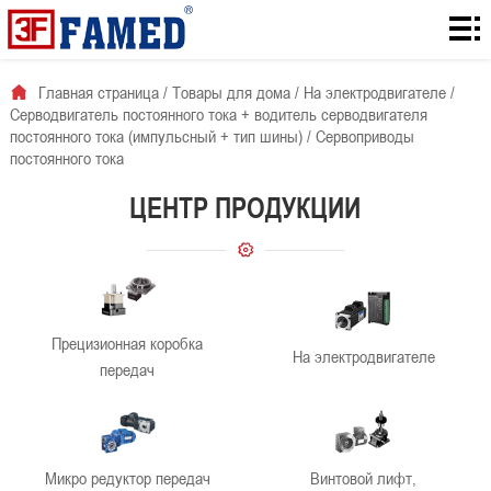
Главная
страница
Товары
Главная страница
/
Товары для дома
/
На электродвигателе
/
Серводвигатель постоянного тока + водитель серводвигателя
для
Количество
постоянного тока (импульсный + тип шины)
/
Сервоприводы
постоянного тока
дома
загрузок с
Для
ЦЕНТР ПРОДУКЦИИ
сайта
решения
О
проблемы
нас
Новости
компании
контакты
Прецизионная коробка
На электродвигателе
передач
Микро редуктор передач
Винтовой лифт,