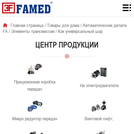
Главная
страница
Товары
Главная страница
/
Товары для дома
/
Автоматические детали
FA
/
Элементы трансмиссии
/
Как универсальный шар
для
Количество
ЦЕНТР ПРОДУКЦИИ
дома
загрузок с
Для
сайта
решения
О
проблемы
нас
Новости
Прецизионная коробка
На электродвигателе
компании
контакты
передач
Микро редуктор передач
Винтовой лифт,