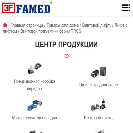
Главная
страница
Товары
Главная страница
/
Товары для дома
/
Винтовой лифт,
/
Лифт с
лифтом
/
Винтовой подъемник серии TRSS
для
Количество
ЦЕНТР ПРОДУКЦИИ
дома
загрузок с
Для
сайта
решения
О
проблемы
нас
Новости
Прецизионная коробка
На электродвигателе
компании
контакты
передач
Микро редуктор передач
Винтовой лифт,