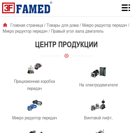
Главная
страница
Товары
Главная страница
/
Товары для дома
/
Микро редуктор передач
/
Микро редуктор передач
/
Правый угол вала двигатель
для
Количество
ЦЕНТР ПРОДУКЦИИ
дома
загрузок с
Для
сайта
решения
О
проблемы
нас
Новости
Прецизионная коробка
На электродвигателе
компании
контакты
передач
Микро редуктор передач
Винтовой лифт,