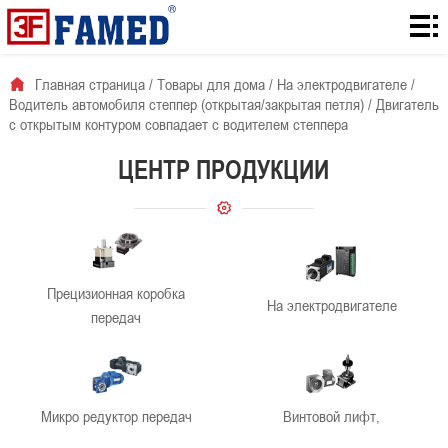
Главная
страница
Товары
Главная страница
/
Товары для дома
/
На электродвигателе
/
Водитель автомобиля степпер (открытая/закрытая петля)
/
Двигатель
для
Количество
с открытым контуром совпадает с водителем степпера
дома
загрузок с
Для
ЦЕНТР ПРОДУКЦИИ
сайта
решения
О
проблемы
нас
Новости
Прецизионная коробка
компании
контакты
На электродвигателе
передач
Микро редуктор передач
Винтовой лифт,