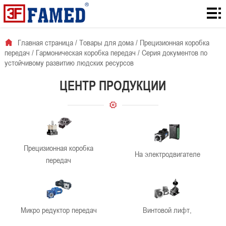
Главная
страница
Товары
Главная страница
/
Товары для дома
/
Прецизионная коробка
передач
/
Гармоническая коробка передач
/
Серия документов по
для
Количество
устойчивому развитию людских ресурсов
дома
загрузок с
Для
ЦЕНТР ПРОДУКЦИИ
сайта
решения
О
проблемы
нас
Новости
Прецизионная коробка
компании
контакты
На электродвигателе
передач
Микро редуктор передач
Винтовой лифт,