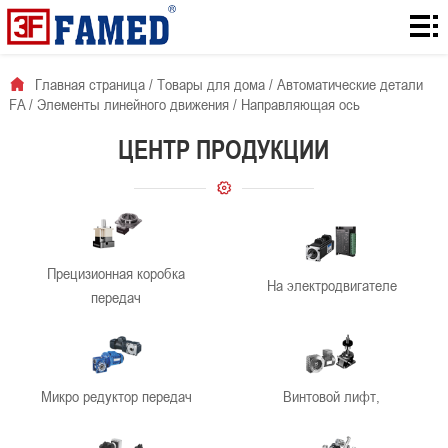
Главная
страница
Товары
Главная страница
/
Товары для дома
/
Автоматические детали
FA
/
Элементы линейного движения
/
Направляющая ось
для
Количество
ЦЕНТР ПРОДУКЦИИ
дома
загрузок с
Для
сайта
решения
О
проблемы
нас
Новости
Прецизионная коробка
На электродвигателе
компании
контакты
передач
Микро редуктор передач
Винтовой лифт,